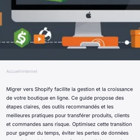
Accueil
›
Internet
INTERNET
Optimisez votre migration
Migrer vers Shopify facilite la gestion et la croissance
de votre boutique en ligne. Ce guide propose des
shopify : guide et astuces
étapes claires, des outils recommandés et les
pratiques
meilleures pratiques pour transférer produits, clients
et commandes sans risque. Optimisez cette transition
Giulia
•
23 septembre 2025
•
6 min de lecture
pour gagner du temps, éviter les pertes de données