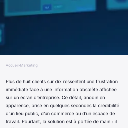
Accueil
›
Marketing
MARKETING
Comment choisir un logiciel
Plus de huit clients sur dix ressentent une frustration
immédiate face à une information obsolète affichée
d'affichage dynamique adapté
sur un écran d’entreprise. Ce détail, anodin en
à vos besoins ?
apparence, brise en quelques secondes la crédibilité
d’un lieu public, d’un commerce ou d’un espace de
Aminte
•
03/05/2026 16:46
•
8 min de lecture
travail. Pourtant, la solution est à portée de main : il