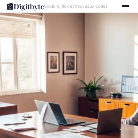
📰
Digitbyte
Silicium, flux et nouveaux codes.