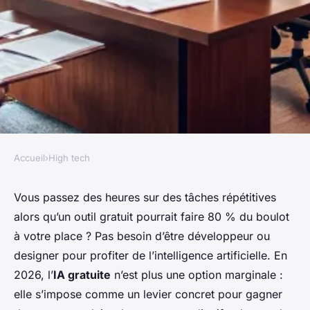
Accueil
›
High tech
HIGH TECH
10 raisons d'adopter une ia
Vous passez des heures sur des tâches répétitives
alors qu’un outil gratuit pourrait faire 80 % du boulot
gratuite pour vos projets en
à votre place ? Pas besoin d’être développeur ou
2026
designer pour profiter de l’intelligence artificielle. En
2026, l’
IA gratuite
n’est plus une option marginale :
Bona
•
22/06/2026 06:43
•
8 min de lecture
elle s’impose comme un levier concret pour gagner