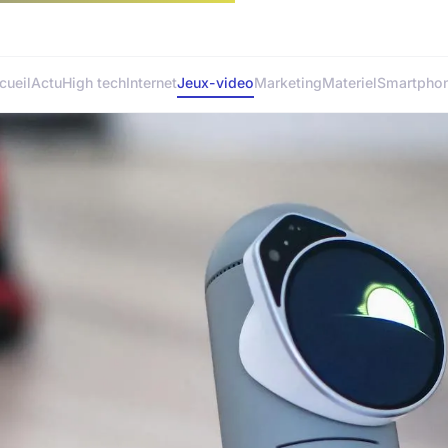
cueil
Actu
High tech
Internet
Jeux-video
Marketing
Materiel
Smartpho