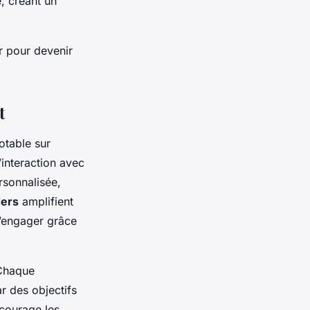
, créant un
r pour devenir
t
otable sur
l’interaction avec
rsonnalisée,
ders
amplifient
s’engager grâce
 Chaque
r des objectifs
courage les