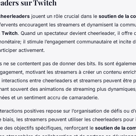
eaders sur Twitch
cheerleaders
jouent un rôle crucial dans le
soutien de la 
s fervents encouragent les streamers et dynamisent la comm
s Twitch
. Quand un spectateur devient cheerleader, il offre
onétaire; il stimule l’engagement communautaire et incite d
rticiper activement.
s ne se contentent pas de donner des bits. Ils sont égaleme
ngagement, motivant les streamers à créer un contenu enrich
s interactions entre cheerleaders et streamers peuvent être 
aînant souvent des animations de streaming plus dynamiques
mées et un sentiment accru de camaraderie.
eractions positives repose sur l’organisation de défis ou d’
e biais, les streamers peuvent utiliser les cheerleaders pour i
re des objectifs spécifiques, renforçant le
soutien de la c