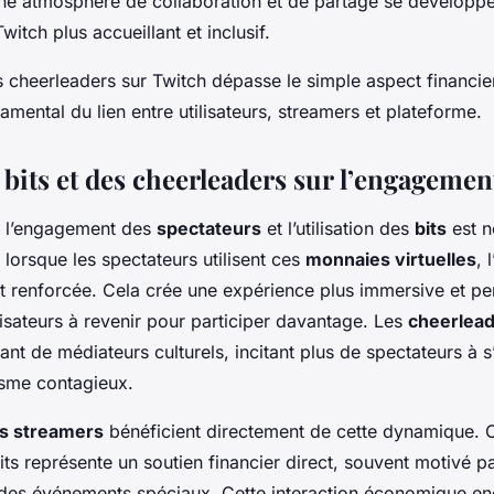
e atmosphère de collaboration et de partage se développe
itch plus accueillant et inclusif.
es cheerleaders sur Twitch dépasse le simple aspect financie
mental du lien entre utilisateurs, streamers et plateforme.
 bits et des cheerleaders sur l’engagemen
re l’engagement des
spectateurs
et l’utilisation des
bits
est n
, lorsque les spectateurs utilisent ces
monnaies virtuelles
, 
st renforcée. Cela crée une expérience plus immersive et pe
lisateurs à revenir pour participer davantage. Les
cheerlea
vant de médiateurs culturels, incitant plus de spectateurs à 
asme contagieux.
s streamers
bénéficient directement de cette dynamique.
its représente un soutien financier direct, souvent motivé pa
des événements spéciaux. Cette interaction économique en