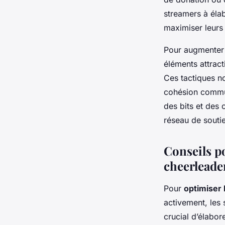
streamers à élab
maximiser leurs
Pour augmenter 
éléments attrac
Ces tactiques no
cohésion communa
des bits et des 
réseau de souti
Conseils po
cheerleade
Pour
optimiser l
activement, les 
crucial d’élabor