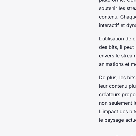
soutenir les str
Giulia
•
10 mars 2025
•
4 min de lecture
contenu. Chaque
interactif et dy
L’utilisation de
des bits, il pe
envers le strea
animations et m
De plus, les bi
leur contenu pl
créateurs propos
non seulement 
L’impact des bit
le paysage actue