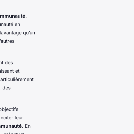
communauté
.
unauté en
 davantage qu’un
’autres
nt des
issant et
particulièrement
, des
objectifs
nciter leur
ommunauté
. En