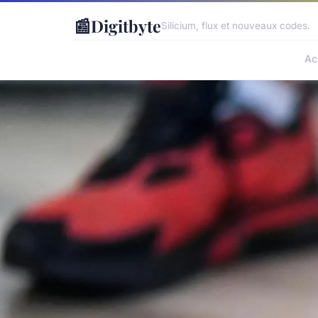
📰
Digitbyte
Silicium, flux et nouveaux codes.
Ac