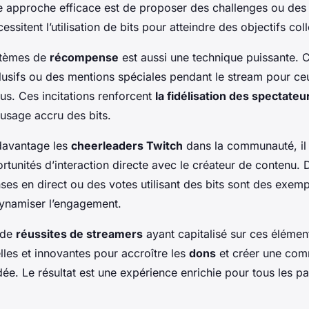
e approche efficace est de proposer des challenges ou de
ssitent l’utilisation de bits pour atteindre des objectifs coll
stèmes de
récompense
est aussi une technique puissante. C
usifs ou des mentions spéciales pendant le stream pour ce
lus. Ces incitations renforcent
la fidélisation des spectateu
usage accru des bits.
davantage les
cheerleaders Twitch
dans la communauté, il 
ortunités d’interaction directe avec le créateur de contenu.
es en direct ou des votes utilisant des bits sont des exem
ynamiser l’engagement.
r de
réussites de streamers
ayant capitalisé sur ces élément
les et innovantes pour accroître les
dons
et créer une co
e. Le résultat est une expérience enrichie pour tous les par