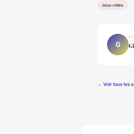
Jeux-video
EC
G
Gi
← Voir tous les 