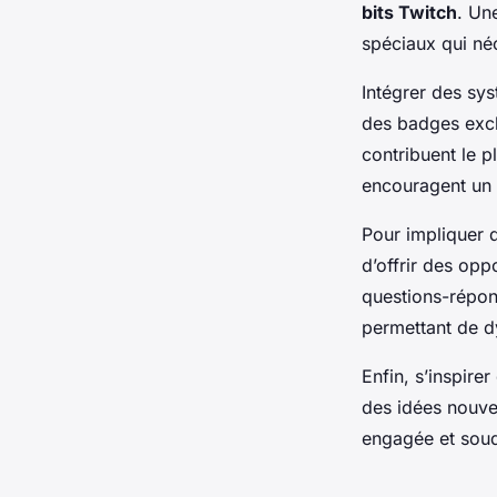
bits Twitch
. Un
spéciaux qui néce
Intégrer des sy
des badges excl
contribuent le p
encouragent un 
Pour impliquer 
d’offrir des opp
questions-répons
permettant de d
Enfin, s’inspire
des idées nouvel
engagée et soudé