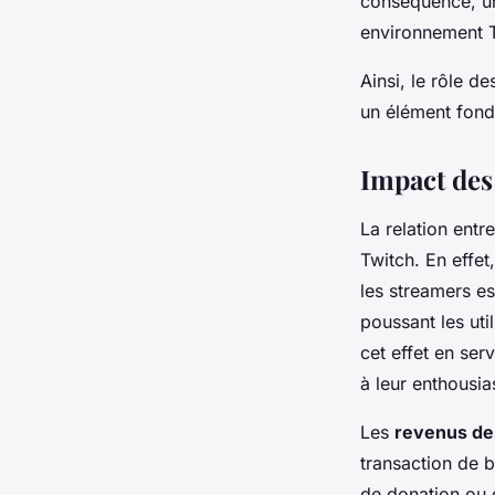
conséquence, un
environnement Tw
Ainsi, le rôle d
un élément fonda
Impact des
La relation ent
Twitch. En effet
les streamers e
poussant les uti
cet effet en ser
à leur enthousi
Les
revenus de
transaction de b
de donation ou 