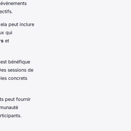
s événements
ectifs.
ela peut inclure
ux qui
rs
et
est bénéfique
 Des sessions de
ples concrets
s peut fournir
mmunauté
ticipants.