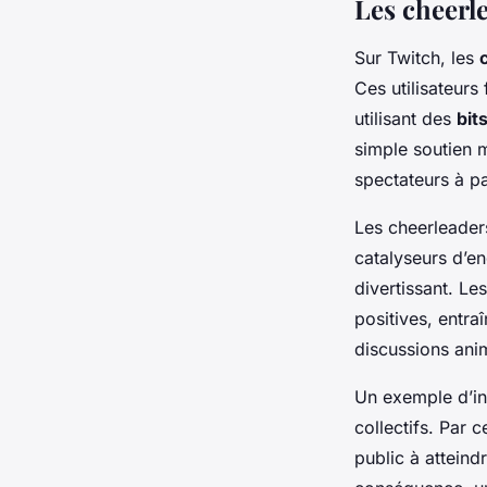
Les cheerl
Sur Twitch, les
Ces utilisateur
utilisant des
bit
simple soutien m
spectateurs à pa
Les cheerleader
catalyseurs d’e
divertissant. Le
positives, entr
discussions ani
Un exemple d’int
collectifs. Par c
public à atteind