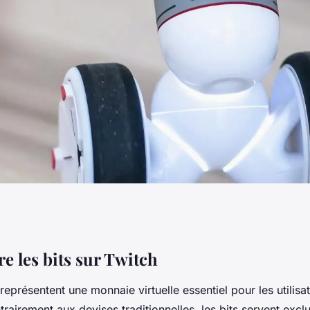
et les
 les bits sur Twitch
représentent une
monnaie virtuelle
essentiel pour les utilisa
itch
rairement aux devises traditionnelles, les bits servent excl